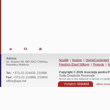
Adresa
Noutăţi
|
Analize
|
Opinii/Comentarii
str. Sciusev 64, MD-2012 Chisinau,
Friedrich Ebert Stiftung
|
Proiecte
|
N
Republica Moldova
Copyright © 2026
Asociaţia pentru P
Tel.:
+373-22-224430, 210986
Toate Drepturile Rezervate
Fax:
+373-22-210986, 233950
Acest site a fost elaborat si lansat cu spriji
office@ape.md
Vizitatori
: 1311414
ultima actu