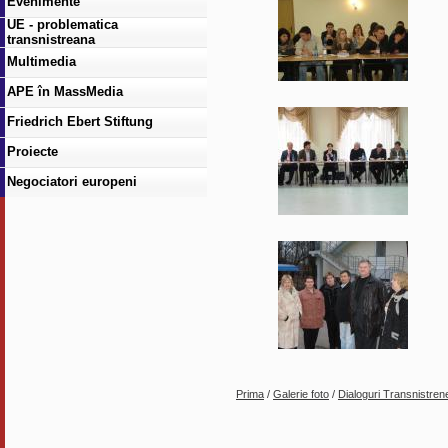
Evenimente
UE - problematica
transnistreana
Multimedia
APE în MassMedia
Friedrich Ebert Stiftung
Proiecte
Negociatori europeni
Prima
/
Galerie foto
/
Dialoguri Transnistren