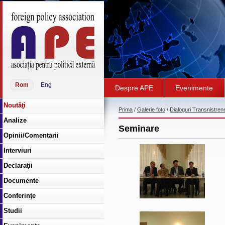
Rom
Eng
Despre APE
Evenimente
Noutăţi
Prima
/
Galerie foto
/
Dialoguri Transnistren
Analize
Seminare
Opinii/Comentarii
Interviuri
Declaraţii
Documente
Conferinţe
Studii