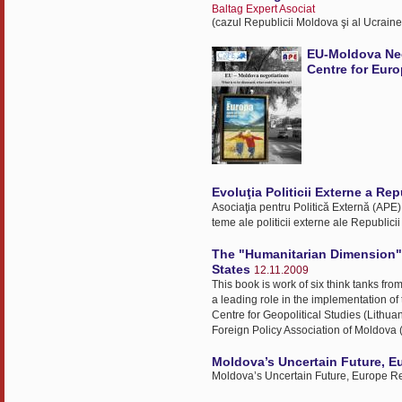
Baltag Expert Asociat
(cazul Republicii Moldova şi al Ucraine
EU-Moldova Neg
Centre for Euro
Evoluţia Politicii Externe a Re
Asociaţia pentru Politică Externă (APE) 
teme ale politicii externe ale Republic
The "Humanitarian Dimension" 
States
12.11.2009
This book is work of six think tanks fr
a leading role in the implementation of 
Centre for Geopolitical Studies (Lithua
Foreign Policy Association of Moldova (
Moldova’s Uncertain Future, E
Moldova’s Uncertain Future, Europe R