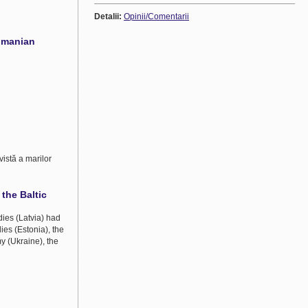
Detalii:
Opinii/Comentarii
omanian
vistă a marilor
the Baltic
dies (Latvia) had
ies (Estonia), the
y (Ukraine), the