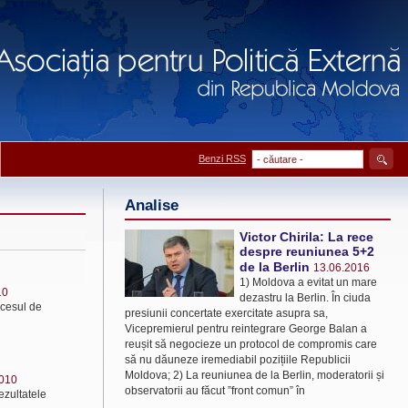
Benzi RSS
Analise
Victor Chirila: La rece
despre reuniunea 5+2
de la Berlin
13.06.2016
1) Moldova a evitat un mare
10
dezastru la Berlin. În ciuda
ocesul de
presiunii concertate exercitate asupra sa,
Vicepremierul pentru reintegrare George Balan a
reușit să negocieze un protocol de compromis care
să nu dăuneze iremediabil pozițiile Republicii
Moldova; 2) La reuniunea de la Berlin, moderatorii și
2010
observatorii au făcut ”front comun” în
ezultatele