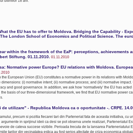
l ultimilor 18 ani.
What the EU has to offer to Moldova. Bridging the Capability - Ex
. The London School of Economics and Political Science. The eu
 year within the framework of the EaP: perceptions, achievements 
ert Stiftung. 01.11.2010.
01.11.2010
sa: Normative power Europe? EU relations with Moldova. Europea
0.2010
ch the European Union (EU) constitutes a normative power in its relations with Mold
imensions: (i) normative intent; (ii) normative process; and (iii) normative impact.
acy and good governance. In addition, we ask how ‘normatively’ the EU has acted 
 On the basis of our three-dimensional framework, we find that EU normative power c
s.
ni de utilizare" - Republica Moldova ca o oportunitate -. CRPE. 14.
amului, precum si pozitia fiecarei tari din Parteneriat fata de aceasta initiativa, cu 
gumente in sprijinul ideii ca desi se pot observa unele realizari, Parteneriatul Es
 nevoie de cateva succese vizibile. Perioada trecuta de la lansarea Parteneriatului 
iile tarilor din vecinatatea estica au fost serios afectate de criza economica global