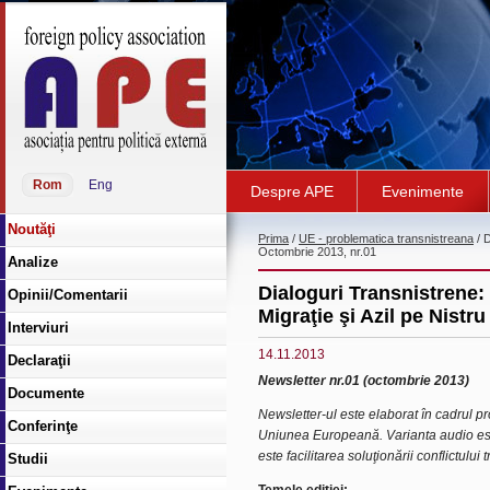
Rom
Eng
Despre APE
Evenimente
Noutăţi
Prima
/
UE - problematica transnistreana
/ D
Octombrie 2013, nr.01
Analize
Dialoguri Transnistrene: 
Opinii/Comentarii
Migraţie şi Azil pe Nistr
Interviuri
14.11.2013
Declaraţii
Newsletter nr.01 (octombrie 2013)
Documente
Newsletter-ul este elaborat în cadrul p
Conferinţe
Uniunea Europeană. Varianta audio est
este facilitarea soluţionării conflictulu
Studii