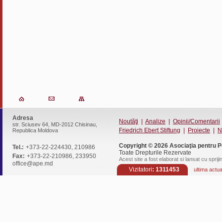
Adresa
Noutăţi
|
Analize
|
Opinii/Comentarii
str. Sciusev 64, MD-2012 Chisinau,
Friedrich Ebert Stiftung
|
Proiecte
|
N
Republica Moldova
Copyright © 2026
Asociaţia pentru P
Tel.:
+373-22-224430, 210986
Toate Drepturile Rezervate
Fax:
+373-22-210986, 233950
Acest site a fost elaborat si lansat cu spriji
office@ape.md
Vizitatori
: 1311453
ultima actu