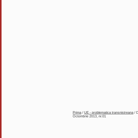
Prima
/
UE - problematica transnistreana
/ D
Octombrie 2013, nr.01