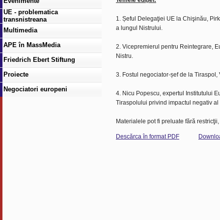
Temele ediţiei:
Evenimente
UE - problematica
1. Șeful Delegaţiei UE la Chişinău, Pirkk
transnistreana
a lungul Nistrului.
Multimedia
APE în MassMedia
2. Vicepremierul pentru Reintegrare, Eu
Nistru.
Friedrich Ebert Stiftung
Proiecte
3. Fostul negociator-șef de la Tiraspol,
Negociatori europeni
4. Nicu Popescu, expertul Institutului 
Tiraspolului privind impactul negativ al 
Materialele pot fi preluate fără restricţi
Descărca în format PDF
Downlo