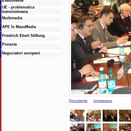
Evenimente
UE - problematica
transnistreana
Multimedia
APE în MassMedia
Friedrich Ebert Stiftung
Proiecte
Negociatori europeni
Precedenta
Urmatoarea