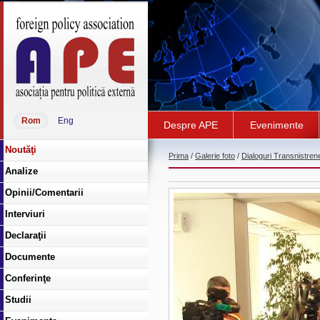
Rom
Eng
Despre APE
Evenimente
Noutăţi
Prima
/
Galerie foto
/
Dialoguri Transnistren
Analize
Opinii/Comentarii
Interviuri
Declaraţii
Documente
Conferinţe
Studii