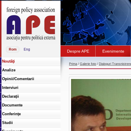
Rom
Eng
Despre APE
Evenimente
Noutăţi
Prima
/
Galerie foto
/
Dialoguri Transnistren
Analize
Opinii/Comentarii
Interviuri
Declaraţii
Documente
Conferinţe
Studii