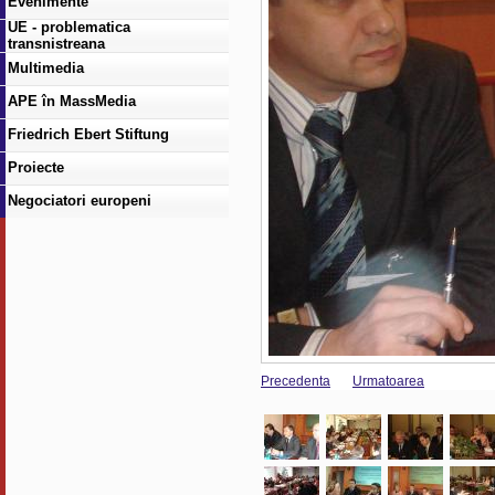
Evenimente
UE - problematica
transnistreana
Multimedia
APE în MassMedia
Friedrich Ebert Stiftung
Proiecte
Negociatori europeni
Precedenta
Urmatoarea