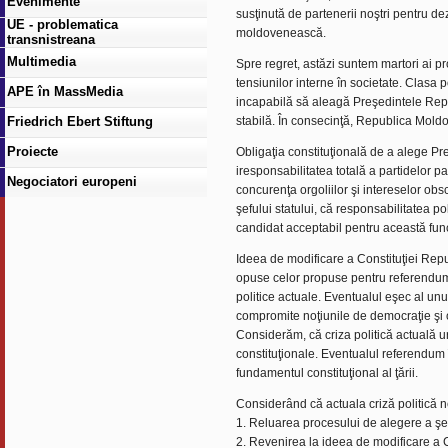
Evenimente
susţinută de partenerii noştri pentru de
UE - problematica
moldovenească.
transnistreana
Multimedia
Spre regret, astăzi suntem martori ai pr
tensiunilor interne în societate. Clasa
APE în MassMedia
incapabilă să aleagă Preşedintele Repu
Friedrich Ebert Stiftung
stabilă. În consecinţă, Republica Moldov
Proiecte
Obligaţia constituţională de a alege Pr
iresponsabilitatea totală a partidelor p
Negociatori europeni
concurenţa orgoliilor şi intereselor o
şefului statului, că responsabilitatea p
candidat acceptabil pentru această func
Ideea de modificare a Constituţiei Repu
opuse celor propuse pentru referendumu
politice actuale. Eventualul eşec al un
compromite noţiunile de democraţie şi 
Considerăm, că criza politică actuală u
constituţionale. Eventualul referendum î
fundamentul constituţional al ţării.
Considerând că actuala criză politică ne
1. Reluarea procesului de alegere a şeful
2. Revenirea la ideea de modificare a Co