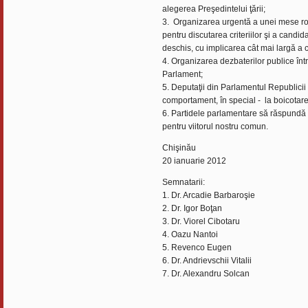
alegerea Preşedintelui ţării;
3. Organizarea urgentă a unei mese rotu
pentru discutarea criteriilor şi a candi
deschis, cu implicarea cât mai largă a 
4. Organizarea dezbaterilor publice înt
Parlament;
5. Deputaţii din Parlamentul Republici
comportament, în special - la boicotare
6. Partidele parlamentare să răspundă in
pentru viitorul nostru comun.
Chişinău
20 ianuarie 2012
Semnatarii:
1. Dr. Arcadie Barbaroşie
2. Dr. Igor Boţan
3. Dr. Viorel Cibotaru
4. Oazu Nantoi
5. Revenco Eugen
6. Dr. Andrievschii Vitalii
7. Dr. Alexandru Solcan