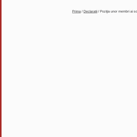
Prima
/
Declaraţii
/ Poziţia unor membri ai soc