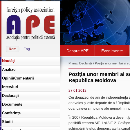
Rom
Eng
Despre APE
Evenimente
Noutăţi
Prima
/
Declaraţii
/ Poziţia unor membri ai soc
Analize
Poziţia unor membri ai soc
Opinii/Comentarii
Republica Moldova
Interviuri
27.01.2012
Declaraţii
Cei douăzeci de ani de independenţă a
anevoios şi este departe de a fi împlini
Documente
doar câteva simptome ale neîmplinirii p
Conferinţe
În 2007 Republica Moldova a devenit ţa
Studii
posibilă crearea AIE-1 şi AIE-2. Cetăţe
schimbării feţelor, demonstrate la canal