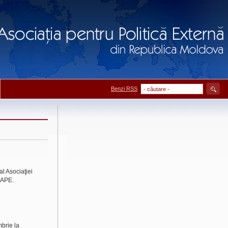
Benzi RSS
al Asociaţiei
 APE.
brie la