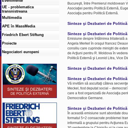
Evenimente
Bucureşti, între Premierul moldovean Vla
UE - problematica
Asociaţiei pentru Politică Externă, Eu
transnistreana
Asociaţia pentru Politică Externă.
Multimedia
Sinteze şi Dezbateri de Politic
APE în MassMedia
Sinteze şi Dezbateri de Politic
Friedrich Ebert Stiftung
Emisiune despre întâlnirea trilaterală
Proiecte
Angela Merkel în oraşul francez Deauvil
consiliu care cuprinde miniştri de ext
Negociatori europeni
de Acţiuni pentru R. Moldova în vederea 
Politică Externă şi Leonid Litra, Vice Di
Sinteze şi Dezbateri de Politic
Sinteze şi Dezbateri de Politic
Vă invităm să ascultaţi câteva secvenţ
Meckel, fost deputat social – democrat î
care a fost organizată de Asociaţia pent
Democratice Germane.
Sinteze şi Dezbateri de Politic
În această emisiune sunt abordate două 
formatul 5+2 consacrate problemei tran
informală a grupului pentru Acţiunea E
30 septembrie la Chişinău şi la care au p