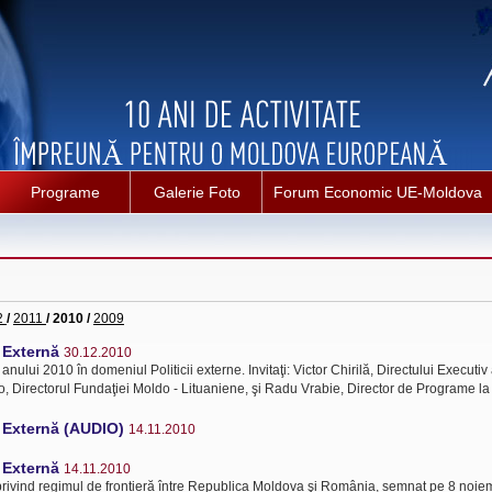
Programe
Galerie Foto
Forum Economic UE-Moldova
2
/
2011
/ 2010 /
2009
ă Externă
30.12.2010
anului 2010 în domeniul Politicii externe. Invitaţi: Victor Chirilă, Directului Executiv 
, Directorul Fundaţiei Moldo - Lituaniene, şi Radu Vrabie, Director de Programe la
ă Externă (AUDIO)
14.11.2010
ă Externă
14.11.2010
rivind regimul de frontieră între Republica Moldova şi România, semnat pe 8 noiem