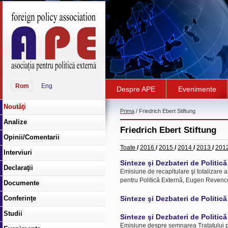
Rom
Eng
Despre APE
Evenimente
Noutăţi
Prima
/ Friedrich Ebert Stiftung
Analize
Friedrich Ebert Stiftung
Opinii/Comentarii
Toate
/
2016
/
2015
/
2014
/
2013
/
201
Interviuri
Sinteze şi Dezbateri de Politic
Declaraţii
Emisiune de recapitulare şi totalizare a 
pentru Politică Externă, Eugen Revenco
Documente
Conferinţe
Sinteze şi Dezbateri de Politic
Studii
Sinteze şi Dezbateri de Politic
Emisiune despre semnarea Tratatului p