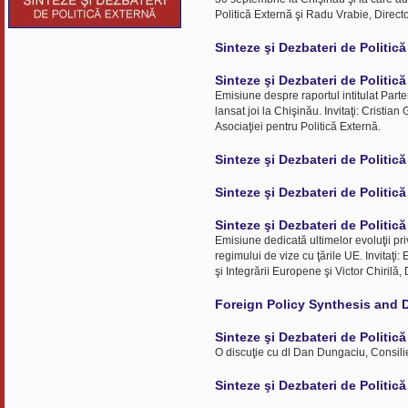
Politică Externă şi Radu Vrabie, Direct
Sinteze şi Dezbateri de Politic
Sinteze şi Dezbateri de Politic
Emisiune despre raportul intitulat Parten
lansat joi la Chişinău. Invitaţi: Cristi
Asociaţiei pentru Politică Externă.
Sinteze şi Dezbateri de Politic
Sinteze şi Dezbateri de Politic
Sinteze şi Dezbateri de Politic
Emisiune dedicată ultimelor evoluţii pri
regimului de vize cu ţările UE. Invitaţ
şi Integrării Europene şi Victor Chirilă,
Foreign Policy Synthesis and 
Sinteze şi Dezbateri de Politic
O discuţie cu dl Dan Dungaciu, Consili
Sinteze şi Dezbateri de Politic