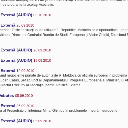
or de programe la aceiaşi Asociaţie.
ă Externă (AUDIO)
03.10.2010
ă Externă
26.09.2010
eriatul Estic “instrucţiuni de utilizare" - Republica Moldova ca o oportunitate -, rapo
an Ghinea, Directorul Centrului Român de Studii Europene şi Victor Chirilă, Directorul 
ă Externă (AUDIO)
26.09.2010
ă Externă (AUDIO)
19.09.2010
ă Externă
19.09.2010
vind negocierile purtate de autorităţile R. Moldova cu oficialii europeni în problema l
i: Eugen Caras, Şef adjunct al Departamentului Integrare Europeană al Ministerului A
 Director Executiv al Asociaţiei pentru Politică Externă.
Debates
05.09.2010
ă Externă
05.09.2010
er al Preşedintelui Interimar Mihai Ghimpu în problemele integrării europene.
ă Externă (AUDIO)
05.09.2010