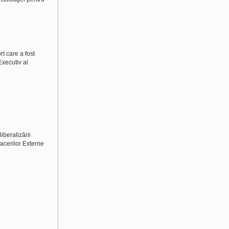
rt care a fost
Executiv al
iberalizării
facerilor Externe