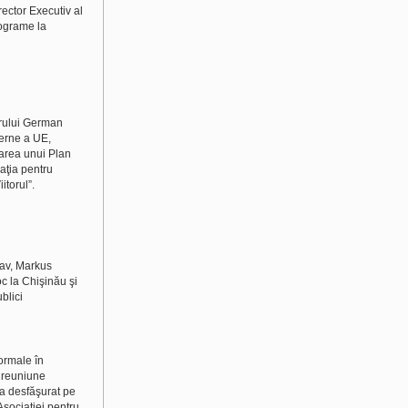
rector Executiv al
rograme la
arului German
terne a UE,
rarea unui Plan
aţia pentru
itorul”.
dav, Markus
oc la Chişinău şi
blici
ormale în
a reuniune
a desfăşurat pe
 Asociaţiei pentru