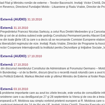
d Filat şi Ministru român de externe – Teodor Baconschi. Invitaţi: Victor Chirilă, Di
gen Revenco, Directorul Fundaţiei Moldo - Lituaniene şi Radu Vrabie, Director de P
ă Externă (AUDIO)
31.10.2010
ă Externă
31.10.2010
 a Preşedintelui Francez Nicolas Sarkozy, a celui Rus Dmitrii Medvedev şi a Cancel
le şi cel de al doilea subiect este şedinţa Consiliului Permanent pentru Afaceri Ex
erne din toate ţările UE la care s-a decis să se recomande Comisiei Europene elabo
liberalizării regimului de vize. Invitaţi: Radu Vrabie, Director de Programe la Asoci
rector Cooperare Internaţională la Institutul pentru Dezvoltare şi Iniţiative Sociale „Vi
ă Externă (AUDIO)
17.10.2010
ă Externă
17.10.2010
e din discursul membrului Consiliului de Administrare al Forumului Germano – Mol
n Bundestag – ul de la Berlin, discurs ţinut la o recentă masă rotundă care a avut l
ru Politică Externă. Markus Meckel este şi ultimul Ministru de Externe al fostei Repu
ă Externă
03.10.2010
probleme importante care au avut loc zilele trecute, este vorba de consultările inf
snistrene care s-au desfăşurat pe 27 şi 28 septembrie la Viena şi de cea de a trei
uropeană a R. Moldova sau simplu vorbind prietenii europeni ai R. Moldova care s-
articipat delegaţi din 24 de ţări ale UE. Invitaţi: Victor Chirilă, Director Executiv al