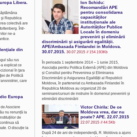
Europa Libera.
Ion Schidu:
Recomandări APE
pentru consolidarea
e săptămâna
capacităților
t şi Republica
instituționale ale
area colectivă are
Autorităților Publice
oltenberg. Într-
Locale în domeniu
nitor ne-a
prevenirii și eliminării
antice.
discriminării și asigurării egalității.
APE/Ambasada Fimlandei in Moldova.
denţiale din
30.07.2015.
30.07.2015
// 154.193Kb
ogul său rus
În perioada 1 septembrie 2014 – 1 iunie 2015,
-a explicat ce
Asociația pentru Politica Externă (APE) din Moldova
izional în ţara
și Consiliul pentru Prevenirea și Eliminarea
iei de Politică
Discriminării și Asigurarea Egalității al Republicii
ansnistriei, care
Moldova, în parteneriat cu Ambasada Finlandei în
Republica Moldova au organizat 20 de
seminare/cursuri de instruire în domeniul prevenirii și
Radio Europa
eliminării discriminării
Victor Chirila: De ce
i de Asociere
Moldova vrea, dar nu
ău nu renunță la
poate? APE. 22.07.2015
stituțiilor de
22.07.2015
// 44.5Kb
 continua să
ate. O discuție la
După 24 de ani de independență, R. Moldova a ajuns