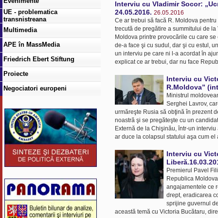
Evenimente
Interviu cu Vladimir Socor: „U
UE - problematica
24.05.2016.
26.05.2016
transnistreana
Ce ar trebui să facă R. Moldova pentru 
trecută de pregătire a summitului de la
Multimedia
Moldova printre provocările cu care se 
APE în MassMedia
de-a face şi cu sudul, dar şi cu estul,
un interviu pe care ni l-a acordat în a
Friedrich Ebert Stiftung
explicat ce ar trebui, dar nu face Repu
Proiecte
Interviu cu Vic
R.Moldova” (in
Negociatori europeni
Ministrul moldovean
Serghei Lavrov, care
urmăreşte Rusia să obţină în prezent d
noastră şi se pregăteşte cu un candidat p
Externă de la Chişinău, într-un intervi
ar duce la colapsul statului aşa cum el 
Interviu cu Vic
Liberă.16.03.20
Premierul Pavel Fili
Republica Moldova 
angajamentele ce rez
drept, eradicarea co
sprijine guvernul d
această temă cu Victoria Bucătaru, dire