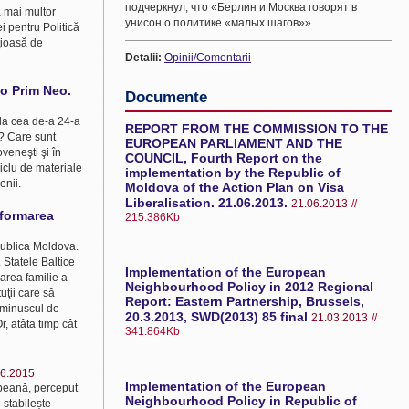
подчеркнул, что «Берлин и Москва говорят в
a mai multor
унисон о политике «малых шагов»».
i pentru Politică
ţioasă de
Detalii:
Opinii/Comentarii
fo Prim Neo.
Documente
 la cea de-a 24-a
REPORT FROM THE COMMISSION TO THE
e? Care sunt
EUROPEAN PARLIAMENT AND THE
oveneşti şi în
COUNCIL, Fourth Report on the
iclu de materiale
implementation by the Republic of
enii.
Moldova of the Action Plan on Visa
Liberalisation. 21.06.2013.
21.06.2013
//
sformarea
215.386Kb
publica Moldova.
 Statele Baltice
Implementation of the European
area familie a
Neighbourhood Policy in 2012 Regional
uţii care să
Report: Eastern Partnership, Brussels,
p minuscul de
20.3.2013, SWD(2013) 85 final
21.03.2013
//
r, atâta timp cât
341.864Kb
06.2015
Implementation of the European
peană, perceput
Neighbourhood Policy in Republic of
 stabilește