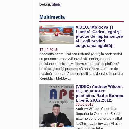
Detalii:
Studii
Multimedia
VIDEO. 'Moldova și
Lumea': Cadrul legal și
practic de implementare
al Legii privind
asigurarea egalității
17.12.2015
Asociația pentru Politica Externă (APE) în parteneriat
cu portalul AGORA vă invită să urmăriți o nouă
emisiune din ciclul „Moldova și Lumea”, o platformă
de discuții ce își propune să analizeze subiecte de
maximă importanță pentru politica externă și internă a
Republicii Moldova.
(VIDEO) Andrew Wilson:
UE, un subiect
plictisitor. Radio Europa
Liberă. 20.02.2012.
20.02.2012
Andrew Wilson, Cercetator
Superior la Centru de Relatii
Externe de la Londra s-a aflat
la Chişinău la invitaţia APE în
cadrul proiectului: