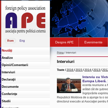
Rom
Eng
Despre APE
Evenimente
Noutăţi
Prima
/ Interviuri
Analize
Interviuri
Opinii/Comentarii
Toate
/
2016
/
2015
/
2014
/
2013
/
201
Interviuri
Interviu cu Vict
Declaraţii
Europa Liberă. 
ecenta reuniune a f
Documente
arătat cât de şubred
îngrijorările expri
Conferinţe
Republicii Moldova de a ajunge la o sol
Studii
directorul executiv al Asociaţiei pentru P