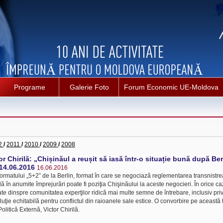
Programe
Galerie Foto
Forum Economic UE-Moldova
2
/
2011
/
2010
/
2009
/
2008
or Chirilă: „Chișinăul a reușit să iasă într-o situație bună după Be
14.06.2016
16.06.2016
ormatului „5+2” de la Berlin, format în care se negociază reglementarea transnistrea
ă în anumite împrejurări poate fi poziţia Chişinăului la aceste negocieri. În orice caz, 
mate dinspre comunitatea experţilor ridică mai multe semne de întrebare, inclusiv pri
uţie echitabilă pentru conflictul din raioanele sale estice. O convorbire pe această
olitică Externă, Victor Chirilă.