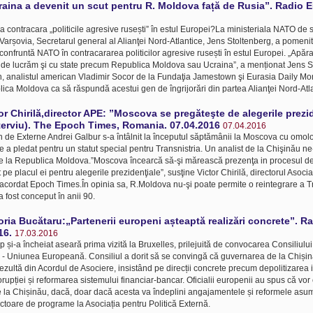
craina a devenit un scut pentru R. Moldova față de Rusia”. Radio 
a contracara „politicile agresive rusești” în estul Europei?La ministeriala NATO d
 Varșovia, Secretarul general al Alianţei Nord-Atlantice, Jens Stoltenberg, a pomeni
confruntă NATO în contracararea politicilor agresive rusești în estul Europei. „Apăr
 unde lucrăm şi cu state precum Republica Moldova sau Ucraina”, a menționat Jens St
jun, analistul american Vladimir Socor de la Fundaţia Jamestown şi Eurasia Daily Mo
blica Moldova ca să răspundă acestui gen de îngrijorări din partea Alianţei Nord-Atl
tor Chirilă,director APE: ”Moscova se pregăteşte de alegerile prezi
terviu). The Epoch Times, Romania. 07.04.2016
07.04.2016
 de Externe Andrei Galbur s-a întâlnit la începutul săptămânii la Moscova cu omol
 a pledat pentru un statut special pentru Transnistria. Un analist de la Chişinău ne
e la Republica Moldova.”Moscova încearcă să-şi mărească prezenţa in procesul dec
e placul ei pentru alegerile prezidenţiale”, susţine Victor Chirilă, directorul Asociaţ
u acordat Epoch Times.În opinia sa, R.Moldova nu-şi poate permite o reintegrare a Tr
a fost conceput în anii 90.
toria Bucătaru:„Partenerii europeni așteaptă realizări concrete”. 
16.
17.03.2016
p și-a încheiat aseară prima vizită la Bruxelles, prilejuită de convocarea Consiliulu
- Uniunea Europeană. Consiliul a dorit să se convingă că guvernarea de la Chișin
ultă din Acordul de Asociere, insistând pe direcții concrete precum depolitizarea in
rupției și reformarea sistemului financiar-bancar. Oficialii europenii au spus că vor
e la Chișinău, dacă, doar dacă acesta va îndeplini angajamentele și reformele asum
ctoare de programe la Asociația pentru Politică Externă.