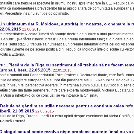
ionalități care trebuie respectate în drumul nostru spre integrare în UE. Republica
anța că implementarea prevederilor lui ar apropia țara de comunitatea europeană și 
bil. Percepțiile însă nu sunt deloc optimiste.
 „Un ultimatum dat R. Moldova, autorităţilor noastre, o chemare la 
22.06.2015
22.06.2015
ca preşedintele Nicolae Timofti să anunţe decizia de numire a unui premier intermar
l Gaburici, şi-a făcut cunoscut refuzul de a prelua interimatul funcţiei din care a plec
ționale, șeful statului trebuie să numească un premier interimar dintre cei doi vicepre
ţiile curente de pe scena politică din Republica Moldova într-o discuţie cu Victor 
Politică Externă.
ru: „Plecăm de la Riga cu sentimentul că trebuie să ne facem tem
uropa Liberă. 22.05.2015.
22.05.2015
stăzi summit-ului Parteneriatului Estic. Proiectul Declarației finale, care încă urme
iile de integrare europeană ale unor țări partenere ale UE - Republica Moldova, G
mită în vreun fel perspectiva aderării. În marginea summit-ului, a avut loc și o serie de
ietății civile din țările partenere, între care experta moldoveană, Victoria Bucătaru, 
ina Ursu a întrebat-o cu ce concluzii se va întoarce la Chișinău.
 „Trebuie să gândim soluţiile necesare pentru a continua calea refo
iberă. 21.05.2015
22.05.2015
ui de la Riga, Europa Liberă i-a cerut opinii despre eveniment lui Victor Chirilă, d
 Politică Externă.
 „Dialogul actual poate rezolva niște probleme curente, însă nu va