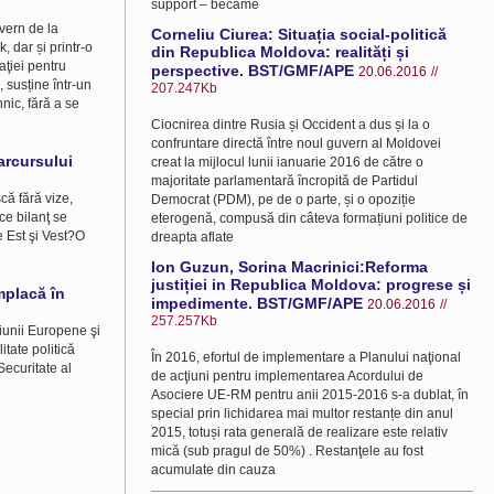
support – became
vern de la
Corneliu Ciurea: Situația social-politică
, dar și printr-o
din Republica Moldova: realități și
aţiei pentru
perspective. BST/GMF/APE
20.06.2016
//
, susține într-un
207.247Kb
nic, fără a se
Ciocnirea dintre Rusia și Occident a dus și la o
confruntare directă între noul guvern al Moldovei
parcursului
creat la mijlocul lunii ianuarie 2016 de către o
majoritate parlamentară încropită de Partidul
că fără vize,
Democrat (PDM), pe de o parte, și o opoziție
ce bilanţ se
eterogenă, compusă din câteva formațiuni politice de
re Est şi Vest?O
dreapta aflate
Ion Guzun, Sorina Macrinici:Reforma
justiției in Republica Moldova: progrese și
mplacă în
impedimente. BST/GMF/APE
20.06.2016
//
257.257Kb
iunii Europene şi
itate politică
În 2016, efortul de implementare a Planului naţional
ecuritate al
de acţiuni pentru implementarea Acordului de
Asociere UE-RM pentru anii 2015-2016 s-a dublat, în
special prin lichidarea mai multor restanțe din anul
2015, totuși rata generală de realizare este relativ
mică (sub pragul de 50%) . Restanţele au fost
acumulate din cauza