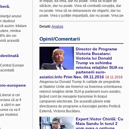
în impas, ea vrea, dar nu poate. Vrea să scape de
sărăcie, dar nu poate. Vrea să combată corupția, dar
iberă.
nu poate. Vrea să se debaraseze de oligarhi, dar nu
poate. Vrea o justiție imparțială, dar nu poate. Vrea pe
bilanţul anului
în studioul
bă auzim: trădare
Detalii:
Analize
putere, mintea
88% din cei
Opinii/Comentarii
asumă această
Director de Programe
Victoria Bucataru:
 destinată
Victoria lui Donald
Trump va schimba
n Central Europe
retorica relaţiilor SUA cu
 acordată
partenerii euro-
asiatici.Info Prim Neo. 09.11.2016
18.11.2016
Alegerea lui Donald Trump în calitate de preşedinte
e pro-europene
al Statelor Unite ale Americii va însemna schimbarea
retoricii relaţiilor dinte SUA şi partenerii euro-asiatici,
Liberal si cel
ţinând cont de mesajele transmise în timpul
clara că ar fi
campaniei electorale. De această părere este
a sărit in aer
directoarea de programe a Asociaţiei pentru Politică
unea ca va fi
Externă, Victoria Bucătaru.
– pe modelul
Expert:Victor Chirilă: Cu
Maia Sandu în turul 2
vom avea o opțiune