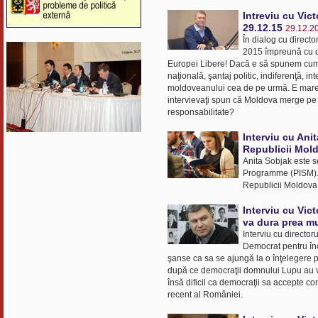
Intreviu cu Vic
29.12.15
29.12.2
În dialog cu directo
2015 împreună cu dir
Europei Libere! Dacă e să spunem cum c
naţională, şantaj politic, indiferenţă, i
moldoveanului cea de pe urmă. E mare d
intervievaţi spun că Moldova merge pe 
responsabilitate?
Interviu cu Ani
Republicii Mold
Anita Sobjak este s
Programme (PISM). Î
Republicii Moldova
Interviu cu Vic
va dura prea mu
Interviu cu director
Democrat pentru înc
şanse ca sa se ajungă la o înţelegere pe
după ce democraţii domnului Lupu au v
însă dificil ca democraţii sa accepte c
recent al României.