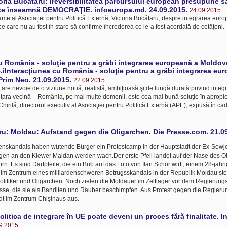
toria Bucătaru: Ireversibilitatea parcursului european presupune s
ce înseamnă DEMOCRAŢIE. infoeuropa.md. 24.09.2015.
24.09.2015
ame al Asociației pentru Politică Externă, Victoria Bucătaru, despre integrarea eur
ice care nu au fost în stare să confirme încrederea ce le-a fost acordată de cetățeni.
u România - soluţie pentru a grăbi integrarea europeană a Moldove
.iInteracţiunea cu România - soluţie pentru a grăbi integrarea eu
Prim Neo. 21.09.2015.
22.09.2015
re nevoie de o viziune nouă, realistă, ambiţioasă şi de lungă durată privind inte
u ţara vecină – România, pe mai multe domenii, este cea mai bună soluţie în apropie
 Chirilă, directorul executiv al Asociaţiei pentru Politică Externă (APE), expusă în ca
ru: Moldau: Aufstand gegen die Oligarchen. Die Presse.com. 21.0
skandals haben wütende Bürger ein Protestcamp in der Hauptstadt der Ex-Sowje
ungen an den Kiewer Maidan werden wach.Der erste Pfeil landet auf der Nase des O
tirn. Es sind Dartpfeile, die ein Bub auf das Foto von Ilan Schor wirft, einem 28-jä
r im Zentrum eines milliardenschweren Betrugsskandals in der Republik Moldau st
olitiker und Oligarchen. Noch zielen die Moldauer im Zeltlager vor dem Regierun
asse, die sie als Banditen und Räuber beschimpfen. Aus Protest gegen die Regierun
dt im Zentrum Chişinaus aus.
Politica de integrare în UE poate deveni un proces fără finalitate. I
9.2015