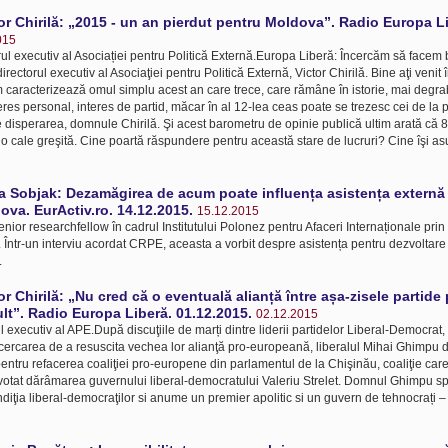
tor Chirilă: „2015 - un an pierdut pentru Moldova”. Radio Europa L
015
rul executiv al Asociației pentru Politică Externă.Europa Liberă: Încercăm să facem 
ectorul executiv al Asociaţiei pentru Politică Externă, Victor Chirilă. Bine aţi venit 
aracterizează omul simplu acest an care trece, care rămâne în istorie, mai degra
nteres personal, interes de partid, măcar în al 12-lea ceas poate se trezesc cei de la 
isperarea, domnule Chirilă. Şi acest barometru de opinie publică ultim arată că 
o cale greşită. Cine poartă răspundere pentru această stare de lucruri? Cine îşi 
ta Sobjak: Dezamăgirea de acum poate influența asistența externă
ova. EurActiv.ro. 14.12.2015.
15.12.2015
enior researchfellow în cadrul Institutului Polonez pentru Afaceri Internaționale pri
ntr-un interviu acordat CRPE, aceasta a vorbit despre asistența pentru dezvoltare
.
tor Chirilă: „Nu cred că o eventuală alianță între așa-zisele partid
lt”. Radio Europa Liberă. 01.12.2015.
02.12.2015
ul executiv al APE.După discuţiile de marți dintre liderii partidelor Liberal-Democrat, 
ercarea de a resuscita vechea lor alianţă pro-europeană, liberalul Mihai Ghimpu de
ntru refacerea coaliţiei pro-europene din parlamentul de la Chişinău, coaliţie care 
otat dărâmarea guvernului liberal-democratului Valeriu Strelet. Domnul Ghimpu sp
ondiţia liberal-democraţilor si anume un premier apolitic si un guvern de tehnocrați 