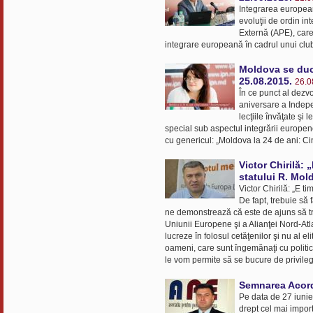
Integrarea european
evoluţii de ordin in
Externă (APE), care
integrare europeană în cadrul unui clu
Moldova se duce
25.08.2015.
26.0
În ce punct al dezvo
aniversare a Indepe
lecţiile învăţate şi
special sub aspectul integrării europen
cu genericul: „Moldova la 24 de ani: Ci
Victor Chirilă:
statului R. Mol
Victor Chirilă: „E 
De fapt, trebuie să
ne demonstrează că este de ajuns să tra
Uniunii Europene şi a Alianţei Nord-Atlant
lucreze în folosul cetăţenilor şi nu al 
oameni, care sunt îngemănaţi cu politica
le vom permite să se bucure de privilegi
Semnarea Acord
Pe data de 27 iuni
drept cel mai import