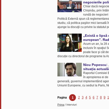
negocierile pol
Chiar dacă negocier
Chișinău, prin întâln
rundă de negocieri 
Politică Externă spun că reglementarea co
studiu, că politica paşilor mici lansată
ajunge la discuţii cu privire la statutul 
„Există o lipsă 
european”. Rad
Acum un an, la 28 a
inclusiv în spaţiul
poate face şi cât de
discuție cu directorul de programe la As
Nicu Popescu: 
situația actual
Raportul Comisiei E
în apropierea ei de 
generală, guvernul implementând agenda
Uniunii Europene, cu sediul la Paris, N
2
3
4
5
6
7
8
9
1
Pagina
1
Prima
/ Interviuri