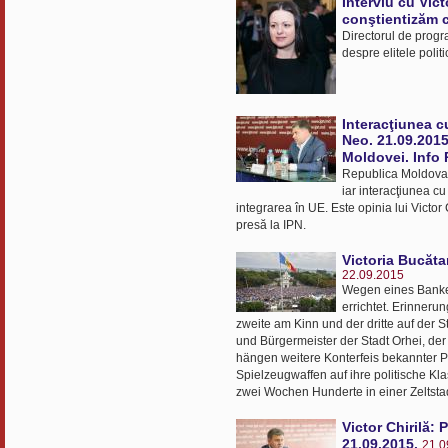
Interviu cu Vic
conştientizăm 
Directorul de progr
despre elitele polit
Interacţiunea c
Neo. 21.09.2015
Moldovei. Info 
Republica Moldova a
iar interacţiunea c
integrarea în UE. Este opinia lui Victor
presă la IPN.
Victoria Bucăta
22.09.2015
Wegen eines Banken
errichtet. Erinner
zweite am Kinn und der dritte auf der S
und Bürgermeister der Stadt Orhei, de
hängen weitere Konterfeis bekannter P
Spielzeugwaffen auf ihre politische Kl
zwei Wochen Hunderte in einer Zeltsta
Victor Chirilă: 
21.09.2015.
21.0