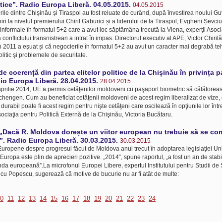
itice”. Radio Europa Liberă. 04.05.2015.
04.05.2015
ile dintre Chișinău și Tiraspol au fost reluate de curând, după învestirea noului Gu
iri la nivelul premierului Chiril Gaburici și a liderului de la Tiraspol, Evgheni Șevciuk
informale în formatul 5+2 care a avut loc săptămâna trecută la Viena, experţii Asoci
nflictului transnistrean a intrat în impas. Directorul executiv al APE, Victor Chirilă
 în 2011 a eşuat și că negocierile în formatul 5+2 au avut un caracter mai degrabă teh
politic şi problemele de securitate.
de coerență din partea elitelor politice de la Chișinău în privința 
io Europa Liberă. 28.04.2015.
28.04.2015
prilie 2014, UE a permis cetăţenilor moldoveni cu paşaport biometric să călătoreas
 Schengen. Cum au beneficiat cetăţenii moldoveni de acest regim liberalizat de vize, 
 durabil poate fi acest regim pentru nişte cetăţeni care oscilează în opţiunile lor înt
ociaţia pentru Politică Externă de la Chişinău, Victoria Bucătaru.
„Dacă R. Moldova dorește un viitor european nu trebuie să se co
ă”. Radio Europa Liberă. 30.03.2015.
30.03.2015
uropene despre progresul făcut de Moldova anul trecut în adoptarea legislaţiei Un
Europa este plin de aprecieri pozitive. „2014”, spune raportul, „a fost un an de stabil
 europeană”.La microfonul Europei Libere, expertul Institutului pentru Studii de S
icu Popescu, sugerează că motive de bucurie nu ar fi atât de multe:
0
11
12
13
14
15
16
17
18
19
20
21
22
23
24