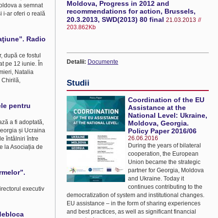
Moldova, Progress in 2012 and
 Moldova a semnat
recommendations for action, Brussels,
i-ar oferi o reală
20.3.2013, SWD(2013) 80 final
21.03.2013
//
203.862Kb
raţiune”. Radio
, după ce fostul
Detalii:
Documente
at pe 12 iunie. În
mieri, Natalia
Chirilă,
Studii
Coordination of the EU
ele pentru
Assistance at the
National Level: Ukraine,
ază a fi adoptată,
Moldova, Georgia.
eorgia și Ucraina
Policy Paper 2016/06
26.06.2016
 întâlniri între
During the years of bilateral
de la Asociația de
cooperation, the European
Union became the strategic
partner for Georgia, Moldova
rmelor”.
and Ukraine. Today it
continues contributing to the
irectorul executiv
democratization of system and institutional changes.
EU assistance – in the form of sharing experiences
and best practices, as well as significant financial
 debloca