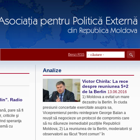
Benzi RSS
Analize
Victor Chirila: La rece
despre reuniunea 5+2
de la Berlin
13.06.2016
1) Moldova a evitat un mare
rlin”. Radio
dezastru la Berlin. În ciuda
presiunii concertate exercitate asupra sa,
nă, pare să fi
Vicepremierul pentru reintegrare George Balan a
criticile şi
reușit să negocieze un protocol de compromis care
vind speranţa
să nu dăuneze iremediabil pozițiile Republicii
 temă cu
Moldova; 2) La reuniunea de la Berlin, moderatorii și
observatorii au făcut ”front comun” în