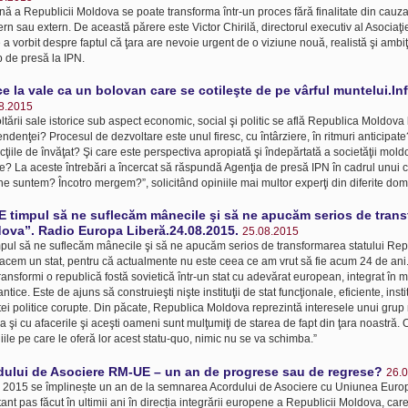
ă a Republicii Moldova se poate transforma într-un proces fără finalitate din cauz
tern sau extern. De această părere este Victor Chirilă, directorul executiv al Asociaţie
 a vorbit despre faptul că ţara are nevoie urgent de o viziune nouă, realistă şi ambi
b de presă la IPN.
 la vale ca un bolovan care se cotileşte de pe vârful muntelui.In
8.2015
ltării sale istorice sub aspect economic, social şi politic se află Republica Moldova
ndenţei? Procesul de dezvoltare este unul firesc, cu întârziere, în ritmuri anticipat
 lecţiile de învăţat? Şi care este perspectiva apropiată şi îndepărtată a societăţii mold
e? La aceste întrebări a încercat să răspundă Agenţia de presă IPN în cadrul unui c
ne suntem? Încotro mergem?”, solicitând opiniile mai multor experţi din diferite dom
 „E timpul să ne suflecăm mânecile şi să ne apucăm serios de tran
dova”. Radio Europa Liberă.24.08.2015.
25.08.2015
timpul să ne suflecăm mânecile şi să ne apucăm serios de transformarea statului Re
 facem un stat, pentru că actualmente nu este ceea ce am vrut să fie acum 24 de ani.
nsformi o republică fostă sovietică într-un stat cu adevărat european, integrat în m
ice. Este de ajuns să construieşti nişte instituţii de stat funcţionale, eficiente, instit
elitei politice corupte. Din păcate, Republica Moldova reprezintă interesele unui gru
 şi cu afacerile şi aceşti oameni sunt mulţumiţi de starea de fapt din ţara noastră. O
ile pe care le oferă lor acest statu-quo, nimic nu se va schimba.”
ului de Asociere RM-UE – un an de progrese sau de regrese?
26.
e 2015 se împlinește un an de la semnarea Acordului de Asociere cu Uniunea Euro
ant pas făcut în ultimii ani în direcția integrării europene a Republicii Moldova, care