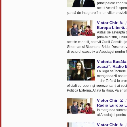
principalele condiț
acest Acord în sper
șansă de integrare într-un viitor previzi
Victor Chirilă:
Europa Liberă. 
Astăzi se așteaptă 
prim-ministru, Chiri
aceste condiții, potrivit Curții Constitu
Gherman și Stephane Bride. Despre evolu
directorul executiv al Asociaţiei pentru 
Victoria Bucăta
acasă”. Radio E
La Riga se încheie a
menționează aspiraț
– dar fără să le pro
oficiali europeni și reprezentanți ai soc
Politică Externă. Aflată la Riga, Valent
Victor Chirilă:
Radio Europa L
În marginea summitul
al Asociaţiei pentru
Victor Chirilă: