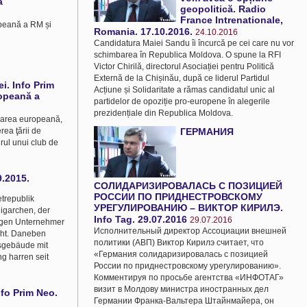
ă
geopolitică. Radio
France Intrenationale,
opeană a RM și
Romania. 17.10.2016.
24.10.2016
Candidatura Maiei Sandu îi încurcă pe cei care nu vor
schimbarea în Republica Moldova. O spune la RFI
Victor Chirilă, directorul Asociației pentru Politică
Externă de la Chișinău, după ce liderul Partidul
i. Info Prim
Acțiune și Solidaritate a rămas candidatul unic al
ropeană a
partidelor de opoziție pro-europene în alegerile
prezidențiale din Republica Moldova.
grarea europeană,
rea ţării de
ГЕРМАНИЯ
drul unui club de
9.2015.
СОЛИДАРИЗИРОВАЛАСЬ С ПОЗИЦИЕЙ
РОССИИ ПО ПРИДНЕСТРОВСКОМУ
trepublik
УРЕГУЛИРОВАНИЮ – ВИКТОР КИРИЛЭ.
ligarchen, der
Info Tag. 29.07.2016
29.07.2016
hrigen Unternehmer
Исполнительный директор Ассоциации внешней
eht. Daneben
политики (АВП) Виктор Кирилэ считает, что
gsgebäude mit
«Германия солидаризировалась с позицией
g harren seit
России по приднестровскому урегулированию».
Комментируя по просьбе агентства «ИНФОТАГ»
визит в Молдову министра иностранных дел
nfo Prim Neo.
Германии Франка-Вальтера Штайнмайера, он